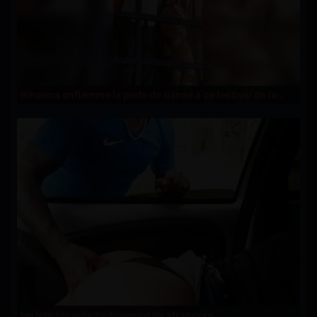
Rihanna enflamme la piste de danse à ce festival de la ..
He lets his wife be fingered by strangers