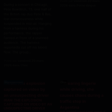
Posté par
vendredi 20 mars
During a concert in Chicago,
2026 dans Porno dingue
Pete Bowditch, 73, one half of
the British rap duo Pete & Bas,
lost consciousness while
suspended in mid-air. Hanging
from a harness during his
performance, the rapper
fainted in front of a stunned
audience. The harness
reportedly cut off his blood
flow. The group...
Posté par
vendredi 20 mars
2026 dans Choc
Impressionnant
Choc
IRAN: THE EXPLOSION
CAPTURED ON VIDEO BY AN
UNSUSPECTING DRIVER