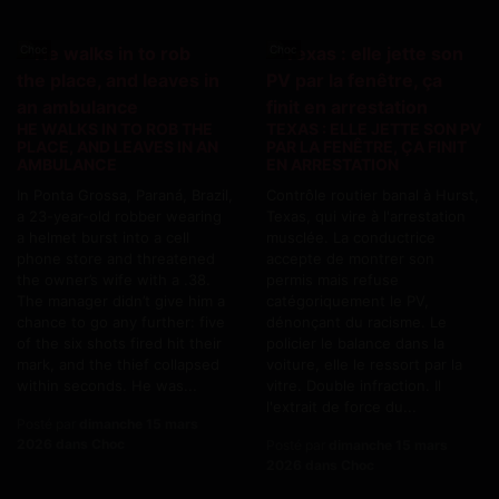
Choc
Choc
HE WALKS IN TO ROB THE
TEXAS : ELLE JETTE SON PV
PLACE, AND LEAVES IN AN
PAR LA FENÊTRE, ÇA FINIT
AMBULANCE
EN ARRESTATION
In Ponta Grossa, Paraná, Brazil,
Contrôle routier banal à Hurst,
a 23-year-old robber wearing
Texas, qui vire à l'arrestation
a helmet burst into a cell
musclée. La conductrice
phone store and threatened
accepte de montrer son
the owner’s wife with a .38.
permis mais refuse
The manager didn’t give him a
catégoriquement le PV,
chance to go any further: five
dénonçant du racisme. Le
of the six shots fired hit their
policier le balance dans la
mark, and the thief collapsed
voiture, elle le ressort par la
within seconds. He was...
vitre. Double infraction. Il
l'extrait de force du...
Posté par
dimanche 15 mars
2026 dans Choc
Posté par
dimanche 15 mars
2026 dans Choc