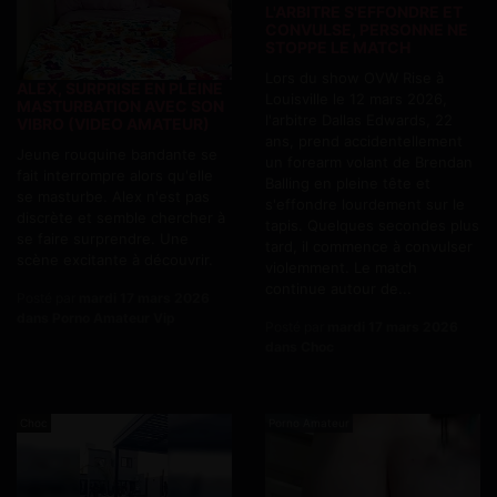
L'ARBITRE S'EFFONDRE ET
CONVULSE, PERSONNE NE
STOPPE LE MATCH
Lors du show OVW Rise à
ALEX, SURPRISE EN PLEINE
Louisville le 12 mars 2026,
MASTURBATION AVEC SON
l'arbitre Dallas Edwards, 22
VIBRO (VIDEO AMATEUR)
ans, prend accidentellement
Jeune rouquine bandante se
un forearm volant de Brendan
fait interrompre alors qu'elle
Balling en pleine tête et
se masturbe. Alex n'est pas
s'effondre lourdement sur le
discrète et semble chercher à
tapis. Quelques secondes plus
se faire surprendre. Une
tard, il commence à convulser
scène excitante à découvrir.
violemment. Le match
continue autour de...
Posté par
mardi 17 mars 2026
dans Porno Amateur Vip
Posté par
mardi 17 mars 2026
dans Choc
Choc
Porno Amateur