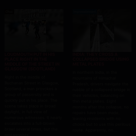
Choc
Impressionnant
LOUDMOUTH PUT IN HIS
INDIA: THEY CROSS A
PLACE RIGHT IN THE
COLLAPSED BRIDGE USING
MIDDLE OF THE STREET IN
METAL PLATES
GLASGOW (SCOTLAND)
In northern India, in the
Right in the middle of
mountains of Himachal
Buchanan Street in Glasgow,
Pradesh, drivers navigate the
Scotland, a man provokes a
rubble of a collapsed bridge in
group of passersby and is
their vehicles, balancing on
quickly put in his place. The
thin metal plates. Eight
scene takes place in broad
months after the collapse, no
daylight, in full view of
repairs have been made,
numerous witnesses. It nearly
leaving residents with no
escalates into a full-blown
choice but to use this perilous
brawl several times, but the
route. Apparently, no...
protagonists’...