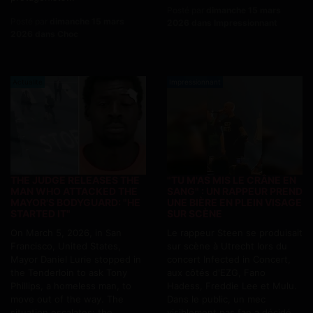
Posté par
dimanche 15 mars
Posté par
dimanche 15 mars
2026 dans Impressionnant
2026 dans Choc
Actualite
Impressionnant
THE JUDGE RELEASES THE
"TU M'AS MIS LE CRÂNE EN
MAN WHO ATTACKED THE
SANG" : UN RAPPEUR PREND
MAYOR'S BODYGUARD: "HE
UNE BIÈRE EN PLEIN VISAGE
STARTED IT"
SUR SCÈNE
On March 5, 2026, in San
Le rappeur Steen se produisait
Francisco, United States,
sur scène à Utrecht lors du
Mayor Daniel Lurie stopped in
concert Infected in Concert,
the Tenderloin to ask Tony
aux côtés d'EZG, Fano
Phillips, a homeless man, to
Hadess, Freddie Lee et Mulu.
move out of the way. The
Dans le public, un mec
situation escalates: the
visiblement pas fan a décidé