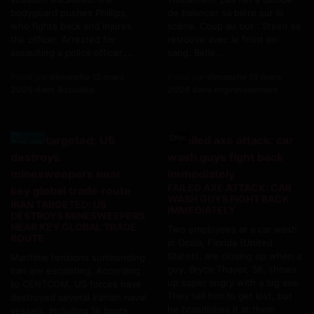
bodyguard pushes Phillips,
de balancer sa bière sur la
who fights back and injures
scène. Coup au but : Steen se
the officer. Arrested for
retrouve avec le front en
assaulting a police officer,...
sang. Belle...
Posté par
dimanche 15 mars
Posté par
dimanche 15 mars
2026 dans Actualite
2026 dans Impressionnant
Actualite
Choc
FAILED AXE ATTACK: CAR
WASH GUYS FIGHT BACK
IRAN TARGETED: US
IMMEDIATELY
DESTROYS MINESWEEPERS
NEAR KEY GLOBAL TRADE
Two employees at a car wash
ROUTE
in Ocala, Florida (United
States), are closing up when a
Maritime tensions surrounding
guy, Bryce Thayer, 36, shows
Iran are escalating. According
up super angry with a big axe.
to CENTCOM, US forces have
They tell him to get lost, but
destroyed several Iranian naval
he brandishes it at them
vessels, including 16 boats