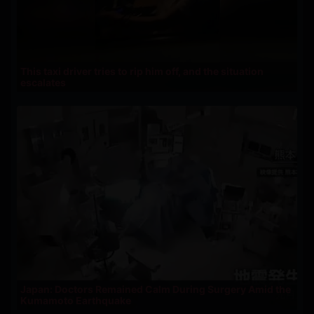
This taxi driver tries to rip him off, and the situation
escalates
Japan: Doctors Remained Calm During Surgery Amid the
Kumamoto Earthquake