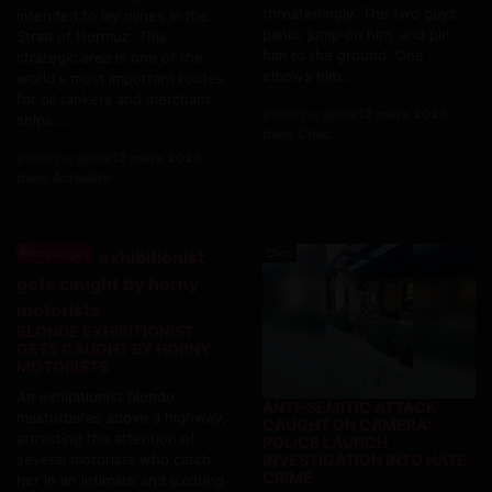
threateningly. The two guys
intended to lay mines in the
panic, jump on him, and pin
Strait of Hormuz. This
him to the ground. One
strategic area is one of the
elbows him...
world's most important routes
for oil tankers and merchant
Posté par
jeudi 12 mars 2026
ships....
dans Choc
Posté par
jeudi 12 mars 2026
dans Actualite
Porno dingue
Choc
BLONDE EXHIBITIONIST
GETS CAUGHT BY HORNY
MOTORISTS
An exhibitionist blonde
ANTI-SEMITIC ATTACK
masturbates above a highway,
CAUGHT ON CAMERA:
attracting the attention of
POLICE LAUNCH
several motorists who catch
INVESTIGATION INTO HATE
CRIME
her in an intimate and exciting