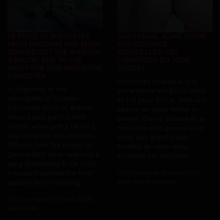
HE FIRED AT THE POLICE
ANASTASIA, JEUNE BRUNE
FROM UPSTAIRS AND THEN
AUX COURBES
JUMPED OUT THE WINDOW:
SENSUELLES, EST
A BRUTAL END TO THE
L'AMATRICE DU JOUR
NIGHT FOR THIS ARGENTINE
(VIDEO)
GANGSTER
Découvrez Anastasia, une
In Argentina, in the
jeune brune aux petits seins
municipality of Esteban
et à la peau douce, dans une
Echeverría south of Buenos
séance de plaisir intime en
Aires, a pool party turned
cuisine. Elle se dénude et se
chaotic when police raided a
masturbe avec passion pour
villa rented for the occasion.
votre plus grand plaisir.
Officers from the Lomas de
Profitez de cette vidéo
Zamora GAD were targeting a
excitante sur Webchoc.
gang specializing in car theft.
A suspect opened fire from
Posté par
lundi 16 mars 2026
dans Porno Amateur
upstairs before jumping...
Posté par
mardi 17 mars 2026
dans Choc