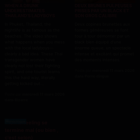
WHEN A DRUNK
DEUX BRUNES PULPEUSES
UNDERESTIMATES
PRISES PAR UN BLACK ET
THAILAND'S LADYBOYS
SON GROS CALIBRE
In Phuket, Thailand, the
Deux copines brunettes aux
nightlife is as famous as the
formes généreuses se font
beaches. The video shows
tour à tour démonter par un
what happens when you mess
black bien équipé d'une
with the local ladyboys—
énorme queue, un spectacle
clearly a bad idea. These Thai
intense et excitant qui promet
transgender women have
des moments intenses.
clearly not lost their fighting
Posté par
mercredi 11 mars 2026
spirit, and one tourist learns
dans Porno dingue
this the hard way, literally
getting kicked out...
Posté par
mercredi 11 mars 2026
dans Bizarre
Humoristique