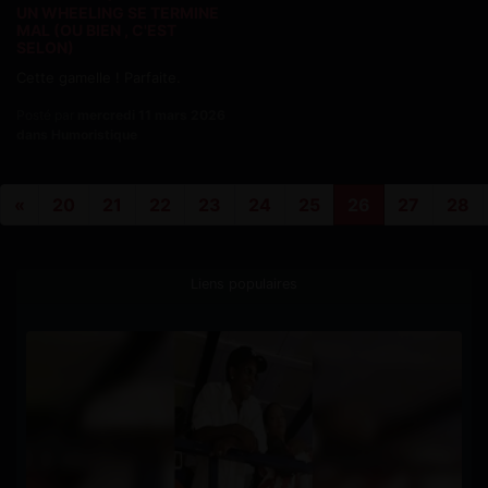
UN WHEELING SE TERMINE
MAL (OU BIEN , C'EST
SELON)
Cette gamelle ! Parfaite.
Posté par
mercredi 11 mars 2026
dans Humoristique
«
20
21
22
23
24
25
26
27
28
Liens populaires