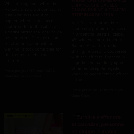
WEARING LINGERIE WHILE
While driving somewhere in
DRIVING, SHE CAUSES
Hamadan, Iran, a driver had no
CHAOS DURING A TRAFFIC
STOP IN ARGENTINA
idea what was about to
happen when his dashcam
A traffic stop turned into a
captured the unthinkable: an
scene straight out of a movie
airstrike hitting the local police
in Argentina. Beatriz Tolaba,
headquarters. The explosion
45, who was pulled over in
erupted on screen without
Buenos Aires for erratic
warning. It took some time for
driving, refused to cooperate
the footage to circulate—
with the officers. Dressed in
internet...
lingerie, she suddenly sped
off in her Jeep Renegade,
Posté par
jeudi 19 mars 2026
knocking over a female officer
dans Impressionnant
in the...
Posté par
mardi 17 mars 2026
dans Choc
Porno Amateur Vip
Choc