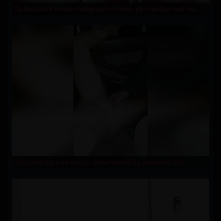
Sa boucle d'oreille reste accrochée, sa réaction est im..
Touched by a stranger, interrupted by passers-by!