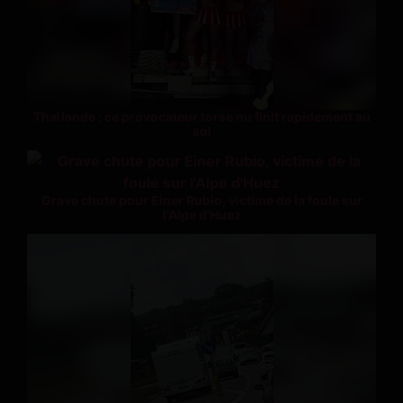
Thaïlande : ce provocateur torse nu finit rapidement au
sol
Grave chute pour Einer Rubio, victime de la foule sur
l'Alpe d'Huez