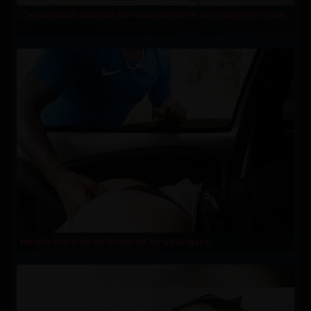
Ce candidat démocrate inculpé après une bagarre virale
..
He lets his wife be fingered by strangers