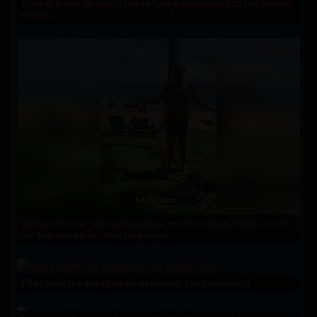
Giving water to birds lands him a summons to the police
station
United States: This altercation on the beach takes a turn
for the worse for this politician
Elles font les salopes en extérieur (compilation)