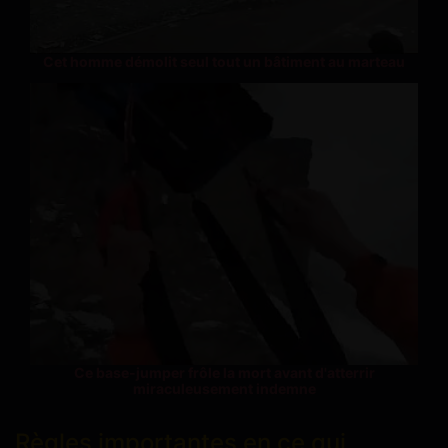
Cet homme démolit seul tout un bâtiment au marteau
Ce base-jumper frôle la mort avant d'atterrir
miraculeusement indemne
Règles importantes en ce qui