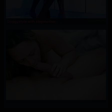
Doggystyle with stepmother