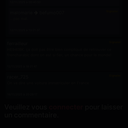
12/11/2025 à 00:40:50
Signaler
malomarie
befumo007
...pas mal.
12/11/2025 à 10:21:37
Signaler
ferrailleur
HE940BK. ça doit pas être bien compliqué de retrouver ce
frencharabic dont on est si fier, un chance pour le monde!
12/11/2025 à 18:21:47
Signaler
racer_725
On va dire une voiture immatriculer en France
16/11/2025 à 20:29:17
Veuillez vous
connecter
pour laisser
un commentaire.