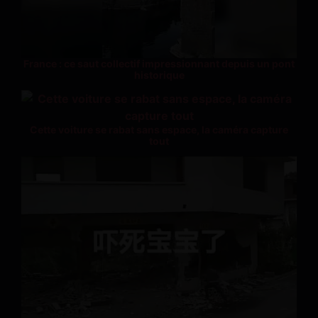
France : ce saut collectif impressionnant depuis un pont
historique
Cette voiture se rabat sans espace, la caméra capture
tout