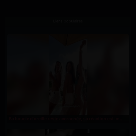
Liens populaires
Sa boucle d'oreille reste accrochée, sa réaction est im..