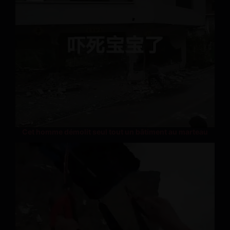
Cet homme démolit seul tout un bâtiment au marteau