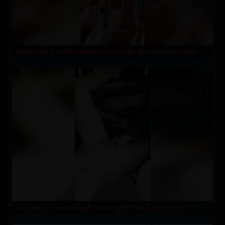
Sa boucle d'oreille reste accrochée, sa réaction est im..
Touched by a stranger, interrupted by passers-by!