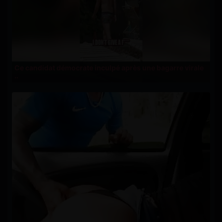
Ce candidat démocrate inculpé après une bagarre virale
..