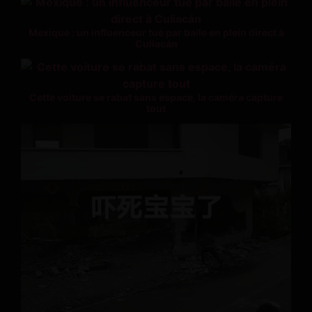
Mexique : un influenceur tué par balle en plein direct à
Culiacán
Cette voiture se rabat sans espace, la caméra capture
tout