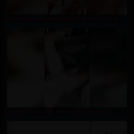
Sa boucle d'oreille reste accrochée, sa réaction est im..
Touched by a stranger, interrupted by passers-by!