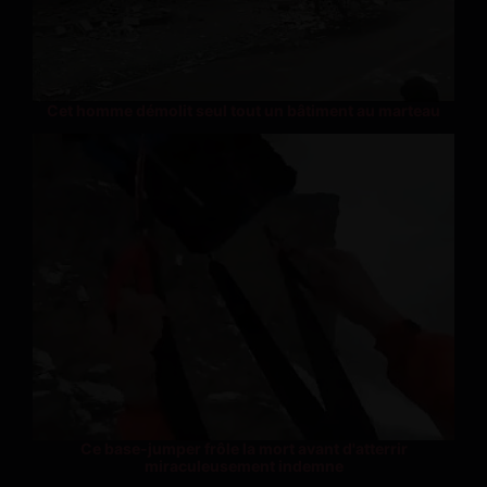
Cet homme démolit seul tout un bâtiment au marteau
Ce base-jumper frôle la mort avant d'atterrir
miraculeusement indemne