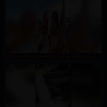
Sa boucle d'oreille reste accrochée, sa réaction est im..