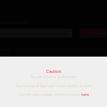
ien vers cet article
Copier
ant
e le
Caution!
s
You are entering an Adult site
e les commentaires:
You must be of legal age in your country to enter
ez le formulaire de contact le cas échéant)
This site uses cookies, more information
here