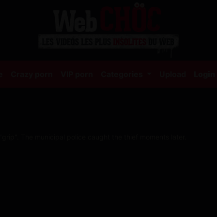
(current)
e
Crazy porn
VIP porn
Categories
Upload
Login
"grip". The municipal police caught the thief moments later.