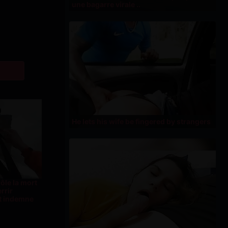
une bagarre virale ..
He lets his wife be fingered by strangers
ôle la mort
rrir
t indemne