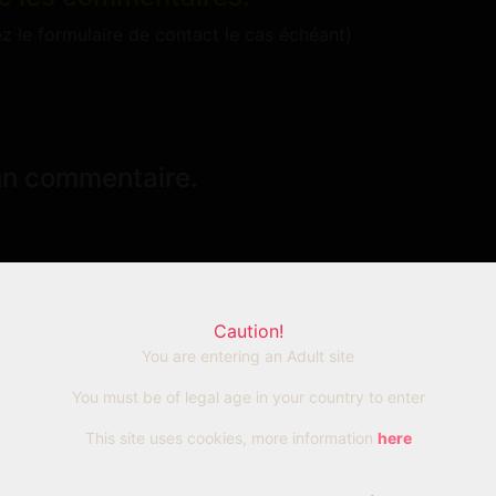
ez le formulaire de contact le cas échéant)
un commentaire.
Caution!
You are entering an Adult site
You must be of legal age in your country to enter
This site uses cookies, more information
here