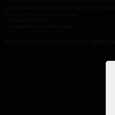
Le commentaire doit être en rapport avec l'article (utilis
Pas de commentaire raciste / déplacé
Pas d'insulte entre vous
Pas de publicité pour d'autres sites
Veuillez vous
connecter
pour laisser 