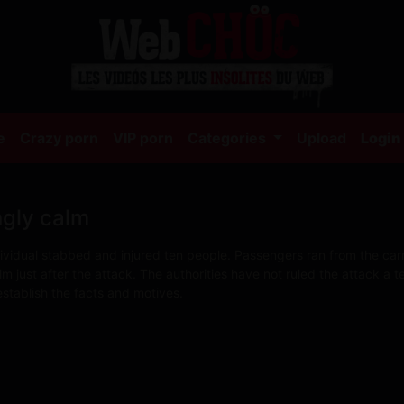
(current)
e
Crazy porn
VIP porn
Categories
Upload
Login
ingly calm
dividual stabbed and injured ten people. Passengers ran from the car
 just after the attack. The authorities have not ruled the attack a ter
stablish the facts and motives.