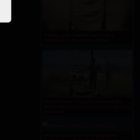
Giving water to birds lands him a
summons to the police station
United States: This altercation on the
beach takes a turn for the worse for this
politician
Mexico: Influencer Shot and Killed