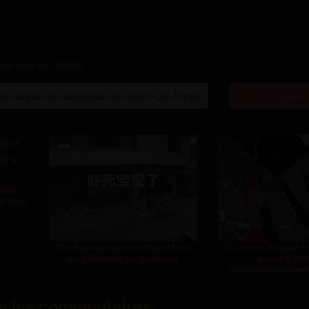
ien vers cet article
Copier
sans
e tout
Cet homme démolit seul tout
Ce base-jumper fr
un bâtiment au marteau
avant d'atte
miraculeusemen
e les commentaires: