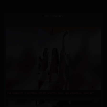
Liens populaires
Sa boucle d'oreille reste accrochée, sa réaction est im..