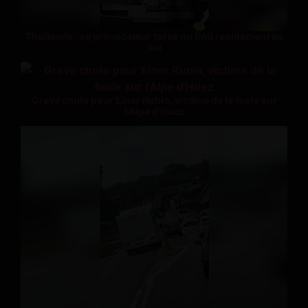
Thaïlande : ce provocateur torse nu finit rapidement au
sol
Grave chute pour Einer Rubio, victime de la foule sur
l'Alpe d'Huez