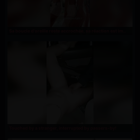
Sa boucle d'oreille reste accrochée, sa réaction est im..
Touched by a stranger, interrupted by passers-by!