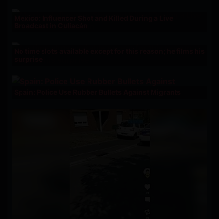
Mexico: Influencer Shot and Killed During a Live
Broadcast in Culiacán
No time slots available except for this reason; he films his
surprise
Spain: Police Use Rubber Bullets Against Migrants