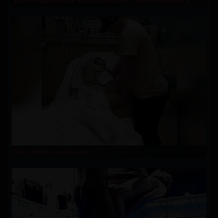
Est-ce que je peux vous la mettre ? : leurs réactions v..
Fast, risky hospital sex