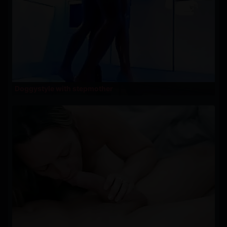
Doggystyle with stepmother