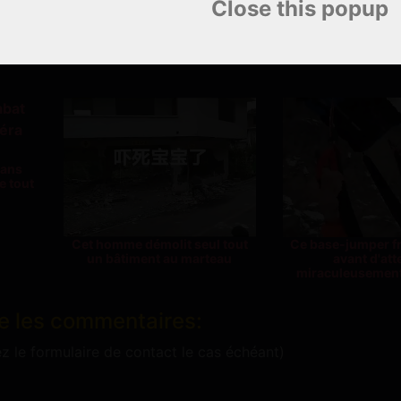
Close this popup
ien vers cet article
Copier
sans
e tout
Cet homme démolit seul tout
Ce base-jumper fr
un bâtiment au marteau
avant d'atte
miraculeusemen
e les commentaires:
ez le formulaire de contact le cas échéant)