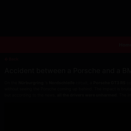
Hom
Back
Accident between a Porsche and a BM
On the
Nürburgring
's
Nordschleife
circuit, a
Porsche GT3 RS
col
without seeing the Porsche coming up behind. The impact is brut
but according to the news,
all the drivers were unharmed
. The i