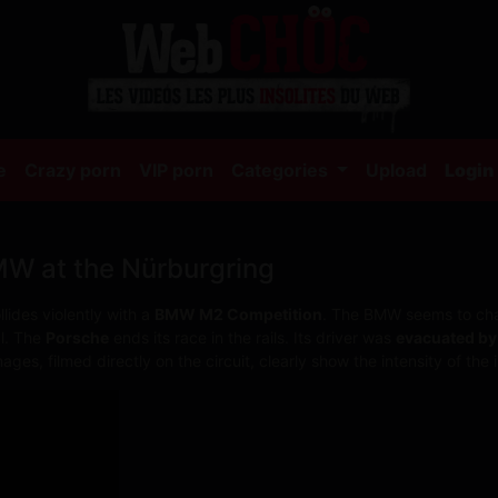
(current)
e
Crazy porn
VIP porn
Categories
Upload
Login
W at the Nürburgring
lides violently with a
BMW M2 Competition
. The BMW seems to cha
al. The
Porsche
ends its race in the rails. Its driver was
evacuated by
mages, filmed directly on the circuit, clearly show the intensity of the