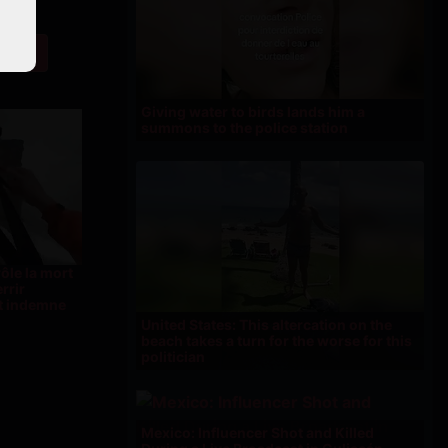
Giving water to birds lands him a
summons to the police station
ôle la mort
rrir
t indemne
United States: This altercation on the
beach takes a turn for the worse for this
politician
Mexico: Influencer Shot and Killed