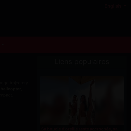
English
Liens populaires
nge trajectory
 helicopter
,
 impact.
Sa boucle d'oreille reste accrochée, sa