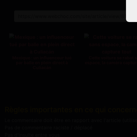
L
Mexique : un influenceur tué
Cette voiture se rabat 
par balle en plein direct à
espace, la caméra captur
Culiacán
Règles importantes en ce qui concern
Le commentaire doit être en rapport avec l'article (utilis
Pas de commentaire raciste / déplacé
Pas d'insulte entre vous