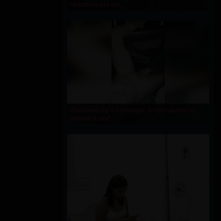
réaction est im..
Touched by a stranger, interrupted by
passers-by!