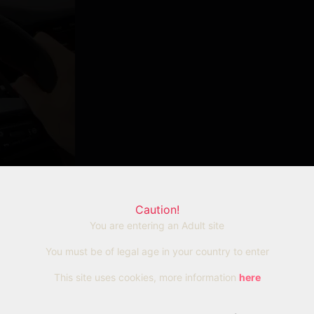
Caution!
You are entering an Adult site
You must be of legal age in your country to enter
This site uses cookies, more information
here