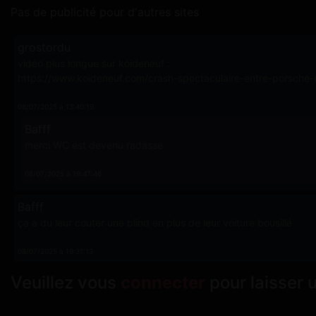
Pas de publicité pour d'autres sites
grostordu
vidéo plus longue sur koideneuf :
https://www.koideneuf.com/crash-spectaculaire-entre-porsche-
08/07/2025 à 13:40:19
Bafff
merci WC est devenu radasse
08/07/2025 à 19:47:46
Bafff
ça a du leur couter une blind en plus de leur voiture bousillé
08/07/2025 à 19:31:13
Veuillez vous
connecter
pour laisser 