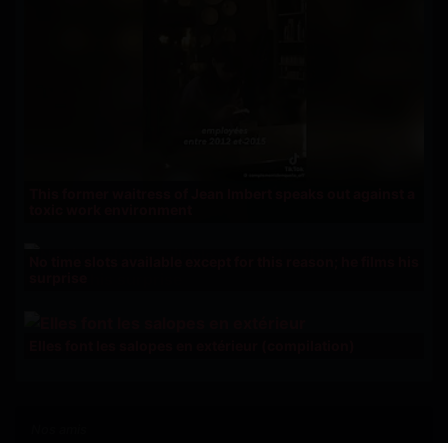
This former waitress of Jean Imbert speaks out against a
toxic work environment
No time slots available except for this reason; he films his
surprise
Elles font les salopes en extérieur (compilation)
Nos amis