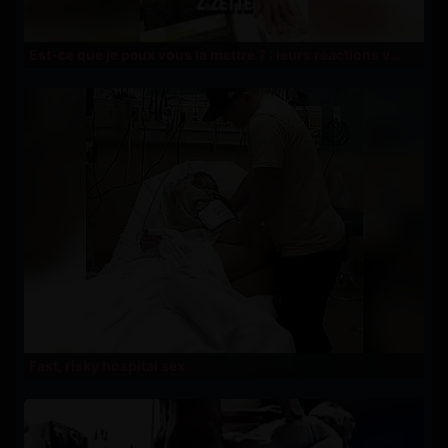
Est-ce que je peux vous la mettre ? : leurs réactions v..
Fast, risky hospital sex