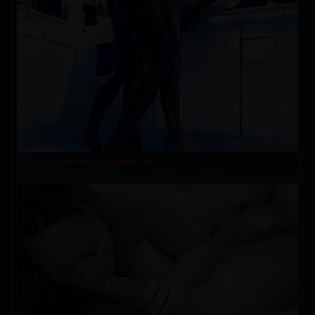
Doggystyle with stepmother