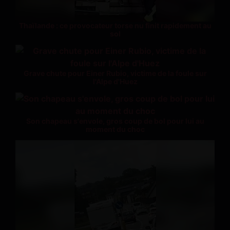
Thaïlande : ce provocateur torse nu finit rapidement au
sol
Grave chute pour Einer Rubio, victime de la foule sur
l'Alpe d'Huez
Son chapeau s'envole, gros coup de bol pour lui au
moment du choc