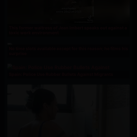
This former waitress of Jean Imbert speaks out against a
toxic work environment
No time slots available except for this reason; he films his
surprise
Spain: Police Use Rubber Bullets Against Migrants