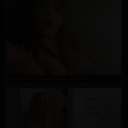
Fingered in a plane, it gave me a hard-on!