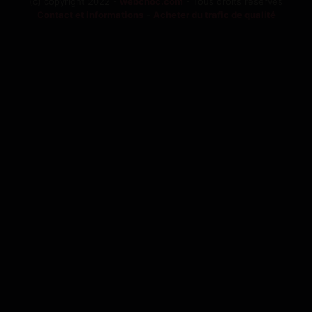
(c) copyright 2022 -
webchoc.com
- Tous droits réservés
Contact et informations
-
Acheter du trafic de qualité