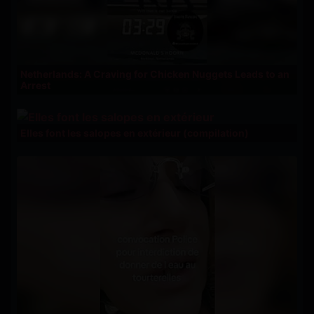
Netherlands: A Craving for Chicken Nuggets Leads to an
Arrest
Elles font les salopes en extérieur (compilation)