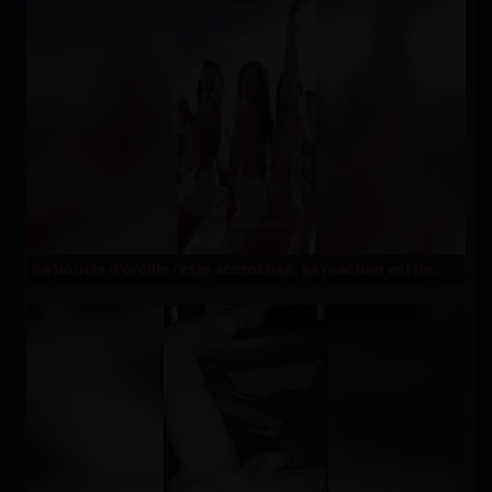
Sa boucle d'oreille reste accrochée, sa réaction est im..