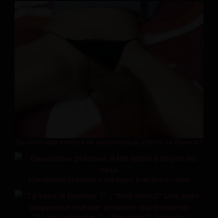
Sa colocataire rentre de discothèque, il tente sa chance !
Ejaculateur précoce, il fait appel à un pro du sexe
"Tu veux la toucher ?" - "Non merci!" Une auto-