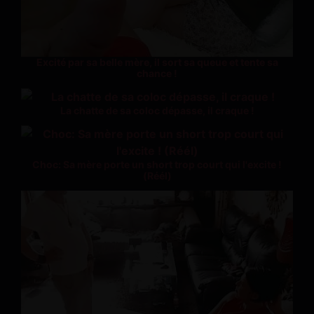
Excité par sa belle mère, il sort sa queue et tente sa
chance !
La chatte de sa coloc dépasse, il craque !
Choc: Sa mère porte un short trop court qui l'excite !
(Réél)