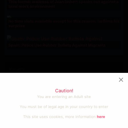
This former waitress of Jean Imbert speaks out against a
toxic work environment
No time slots available except for this reason; he films his
surprise
Spain: Police Use Rubber Bullets Against Migrants
Nos amis
Photos et vidéos sexy
Videos cool et fun
Caution!
Porno amateur francais
You are entering an Adult site
Sexe gratuit
Tube porno
You must be of legal age in your country to enter
Video sexe
This site uses cookies, more information
here
Devenir partenaire?