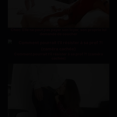
Choc: Elle ne peut pas payer son loyer, son proprio lui
demande de coucher
Comment pourrait t'il résister à sa prof ?! (caméra
cachée)