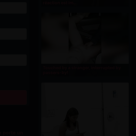
réaction est im..
Touched by a stranger, interrupted by
passers-by!