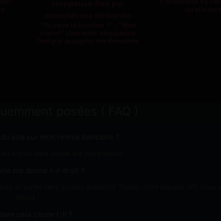
fait
Il provoque sa co
xe
qu'elle cui
"Tu veux la toucher ?" - "Non
merci!" Une auto-stoppeuse
finit par accepter ma demande
quemment posées ( FAQ )
n du site sur mon relevé bancaire ?
u site ne sera visible sur votre relevé.
ela me donne t-il droit ?
ves et surfer sans aucune publicité! Testez notre espace VIP, vous 
déçus !
ien cela coute t-il ?