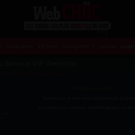
(current)
e
Crazy porn
VIP porn
Categories
Upload
Login
u Service VIP Webchoc
es VIP ont accès à cette vidéo !
Avantages des VIP :
Surfez sur le site sans aucune pub ou po
Accédez à un contenu insolite jamais vu aille
e ses