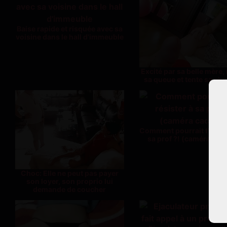
Baise rapide et risquée avec sa
voisine dans le hall d'immeuble
Excité par sa belle mère, i
sa queue et tente sa cha
Comment pourrait t'il rés
sa prof ?! (caméra cac
Choc: Elle ne peut pas payer
son loyer, son proprio lui
demande de coucher