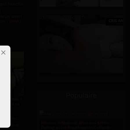
te un short
ite ! (Réél)
Populaire
endormie, il
plantant sa
Mexico: Influencer Shot and Killed
During a Live Broadcast in Culiacán