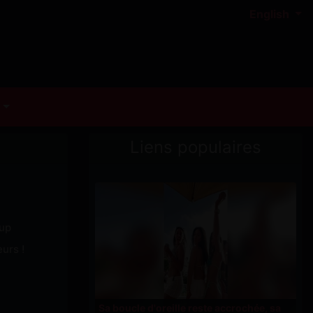
English
Liens populaires
pup
urs !
Sa boucle d'oreille reste accrochée, sa