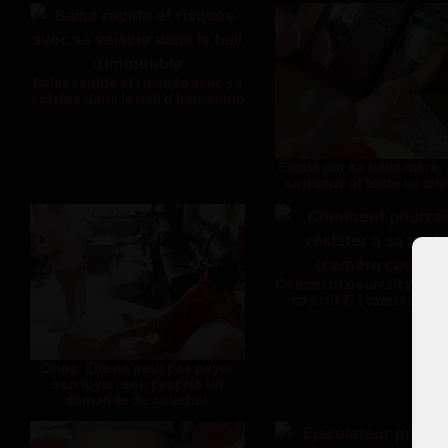
Baise rapide et risquée avec sa
voisine dans le hall d'immeuble
Excité par sa belle mère, i
sa queue et tente sa cha
Comment pourrait t'il rés
sa prof ?! (caméra cac
Choc: Elle ne peut pas payer
son loyer, son proprio lui
demande de coucher