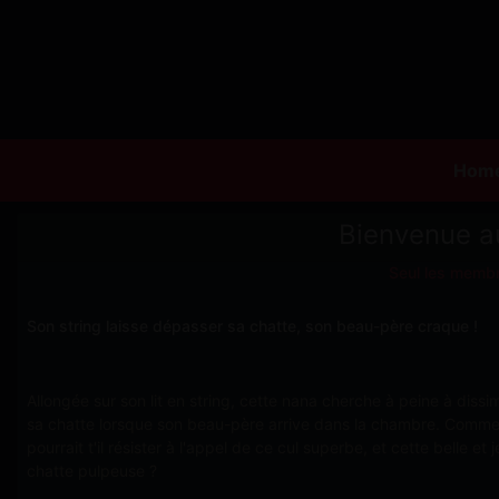
Hom
Bienvenue a
Seul les membr
Son string laisse dépasser sa chatte, son beau-père craque !
Allongée sur son lit en string, cette nana cherche à peine à dissi
sa chatte lorsque son beau-père arrive dans la chambre. Comm
pourrait t'il résister à l'appel de ce cul superbe, et cette belle et 
chatte pulpeuse ?