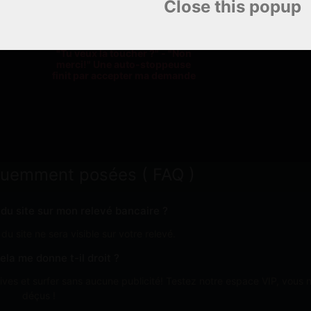
Close this popup
fait
Il provoque sa co
xe
qu'elle cui
"Tu veux la toucher ?" - "Non
merci!" Une auto-stoppeuse
finit par accepter ma demande
quemment posées ( FAQ )
n du site sur mon relevé bancaire ?
u site ne sera visible sur votre relevé.
ela me donne t-il droit ?
ves et surfer sans aucune publicité! Testez notre espace VIP, vous 
déçus !