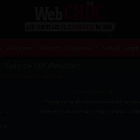
(current)
e
Crazy porn
VIP porn
Categories
Upload
Login
u Service VIP Webchoc
es VIP ont accès à cette vidéo !
Avantages des VIP :
Surfez sur le site sans aucune pub ou po
Accédez à un contenu insolite jamais vu aille
muler
ent
jeune