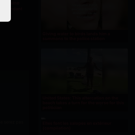
loc pendant
sine
Giving water to birds lands him a
summons to the police station
United States: This altercation on the
beach takes a turn for the worse for this
politician
ne serez pas
Elles font les salopes en extérieur
(compilation)