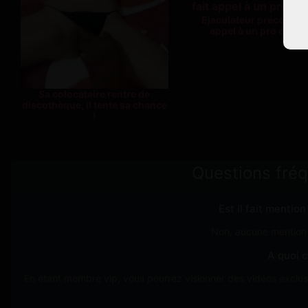
Ejaculateur précoce, il 
appel à un pro du se
Sa colocataire rentre de
discothèque, il tente sa chance
!
Questions fré
Est il fait mentio
Non, aucune mention d
A quoi c
En étant membre vip, vous pourrez visionner des vidéos exclusi