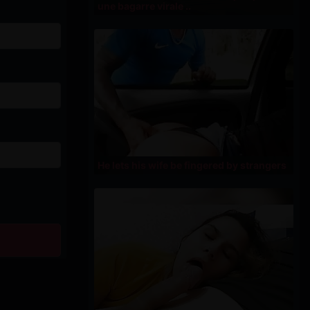
une bagarre virale ..
He lets his wife be fingered by strangers