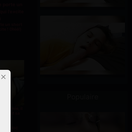
te un short
ite ! (Réél)
Populaire
endormie, il
plantant sa