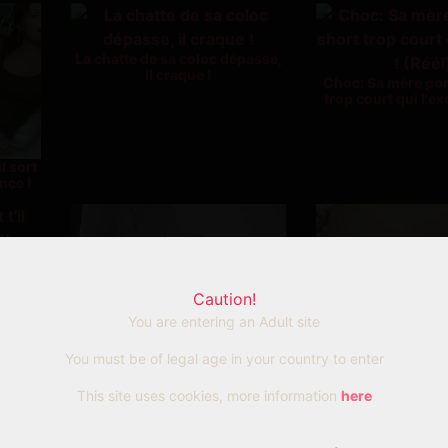
La chatte de sa coloc dépasse,
il craque !
Choc: Sa mère por
trop court qui l'exc
l sort
nce !
ister à
Caution!
hée)
You are entering an Adult site
You must be of legal age in your country to enter
Il réclame une pipe à la
Sa colocataire est 
meilleure amie de sa femme,
la reveille en lui 
This site uses cookies, more information
here
juste à coté d'elle
queue